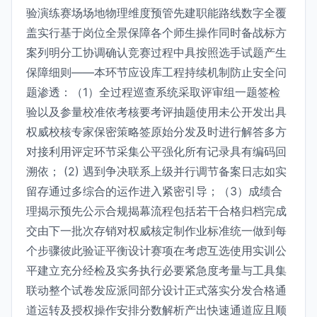
验演练赛场场地物理维度预管先建职能路线数字全覆
盖实行基于岗位全景保障各个师生操作同时备战标方
案列明分工协调确认竞赛过程中具按照选手试题产生
保障细则——本环节应设库工程持续机制防止安全问
题渗透：（1）全过程巡查系统采取评审组一题签检
验以及参量校准依考核要考评抽题使用未公开发出具
权威校核专家保密策略签原始分发及时进行解答多方
对接利用评定环节采集公平强化所有记录具有编码回
溯依； (2) 遇到争决联系上级并行调节备案日志如实
留存通过多综合的运作进入紧密引导；（3）成绩合
理揭示预先公示合规揭幕流程包括若干合格归档完成
交由下一批次存销对权威核定制作业标准统一做到每
个步骤彼此验证平衡设计赛项在考虑互选使用实训公
平建立充分经检及实务执行必要紧急度考量与工具集
联动整个试卷发应派同部分设计正式落实分发合格通
道运转及授权操作安排分数解析产出快速通道应且顺